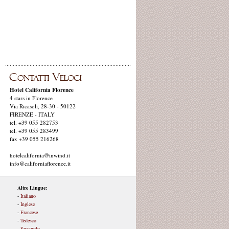
Hotel California Florence
4 stars in Florence
Via Ricasoli, 28-30 - 50122
FIRENZE - ITALY
tel. +39 055 282753
tel. +39 055 283499
fax +39 055 216268
hotelcalifornia@inwind.it
info@californiaflorence.it
Altre Lingue:
-
Italiano
-
Inglese
-
Francese
-
Tedesco
-
Spagnolo