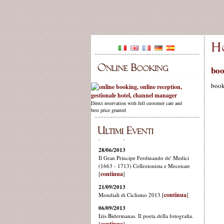
boo
boo
Direct reservation with full customer care and
best price granted