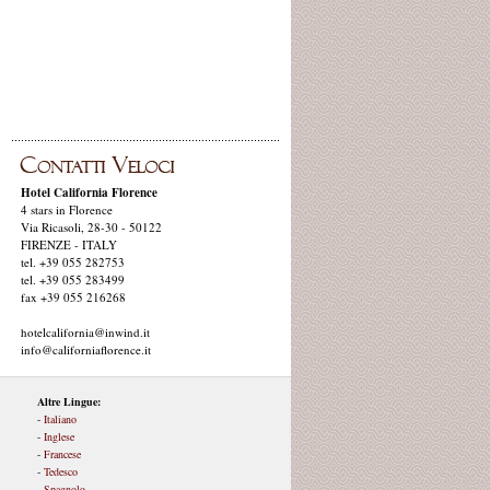
Hotel California Florence
4 stars in Florence
Via Ricasoli, 28-30 - 50122
FIRENZE - ITALY
tel. +39 055 282753
tel. +39 055 283499
fax +39 055 216268
hotelcalifornia@inwind.it
info@californiaflorence.it
Altre Lingue:
-
Italiano
-
Inglese
-
Francese
-
Tedesco
-
Spagnolo