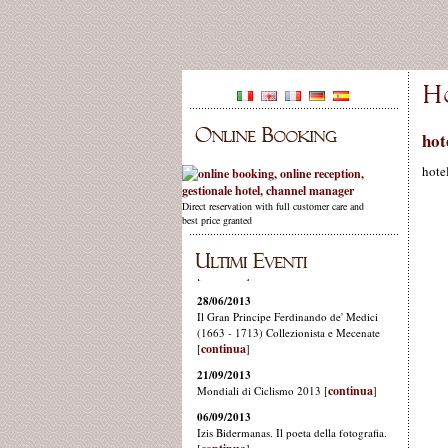
hot
hote
Direct reservation with full customer care and
best price granted