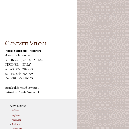
Hotel California Florence
4 stars in Florence
Via Ricasoli, 28-30 - 50122
FIRENZE - ITALY
tel. +39 055 282753
tel. +39 055 283499
fax +39 055 216268
hotelcalifornia@inwind.it
info@californiaflorence.it
Altre Lingue:
-
Italiano
-
Inglese
-
Francese
-
Tedesco
-
Spagnolo