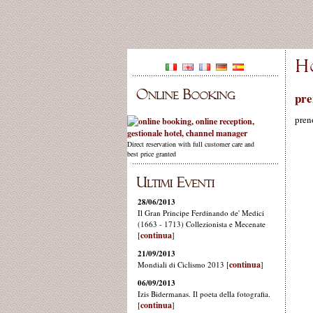
pre
pren
Direct reservation with full customer care and
best price granted