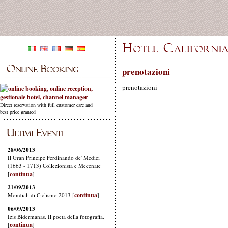
prenotazioni
prenotazioni
Direct reservation with full customer care and
best price granted