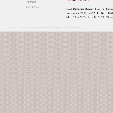
Hotel California Florence
4 stars in Florenc
Via Ricasoli, 28-30 - 50122 FIRENZE - ITA
tel. +39 055 282753 tel. +39 055 283499 fax 
|
toscana |
florence hotels |
prenotazioni |
booking |
hotel florence |
Firenze |