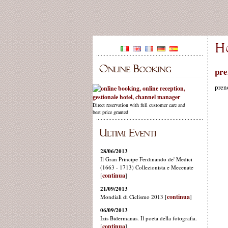
pre
pren
Direct reservation with full customer care and
best price granted