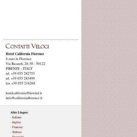
Hotel California Florence
4 stars in Florence
Via Ricasoli, 28-30 - 50122
FIRENZE - ITALY
tel. +39 055 282753
tel. +39 055 283499
fax +39 055 216268
hotelcalifornia@inwind.it
info@californiaflorence.it
Altre Lingue:
-
Italiano
-
Inglese
-
Francese
-
Tedesco
-
Spagnolo